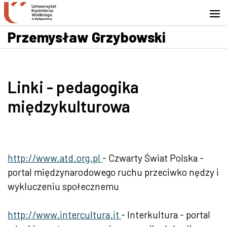
Przejdź do wyszukiwarki
Przejdź do treści
Przejdź do stopki - Kontakt
Przemysław Grzybowski
Linki - pedagogika
międzykulturowa
http://www.atd.org.pl
- Czwarty Świat Polska -
portal międzynarodowego ruchu przeciwko nędzy i
wykluczeniu społecznemu
http://www.intercultura.it
- Interkultura - portal