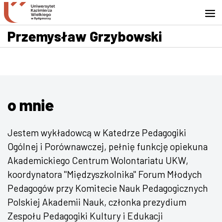
Przejdź do wyszukiwarki
Przejdź do treści
Przejdź do stopki - Kontakt
Przemysław Grzybowski
o mnie
Jestem wykładowcą w Katedrze Pedagogiki
Ogólnej i Porównawczej, pełnię funkcję opiekuna
Akademickiego Centrum Wolontariatu UKW,
koordynatora "Międzyszkolnika" Forum Młodych
Pedagogów przy Komitecie Nauk Pedagogicznych
Polskiej Akademii Nauk, członka prezydium
Zespołu Pedagogiki Kultury i Edukacji