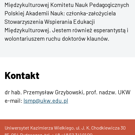
Międzykulturowej Komitetu Nauk Pedagogicznych
Polskiej Akademii Nauk; członka-założyciela
Stowarzyszenia Wspierania Edukacji
Międzykulturowej. Jestem również esperantystą i
wolontariuszem ruchu doktorów klaunów.
Kontakt
dr hab. Przemysław Grzybowski, prof. nadzw. UKW
e-mail:
lsmp@ukw.edu.pl
Uniwersytet Kazimierza Wielkiego, ul. J. K. Chodkiewicza 30
85-064 Bydgoszcz, tel. + 48
+48 52 341 91 00